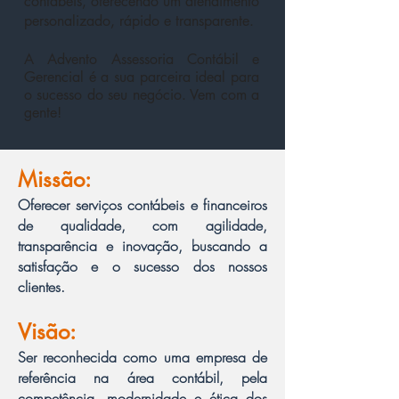
contábeis, oferecendo um atendimento
personalizado, rápido e transparente.
A Advento Assessoria Contábil e
Gerencial é a sua parceira ideal para
o sucesso do seu negócio. Vem com a
gente!
Missão:
Oferecer serviços contábeis e financeiros
de qualidade, com agilidade,
transparência e
inovação,
buscando a
satisfação e o sucesso dos nossos
clientes.
Visão:
Ser reconhecida como uma empresa de
referência na área contábil, pela
competência, modernidade e ética dos