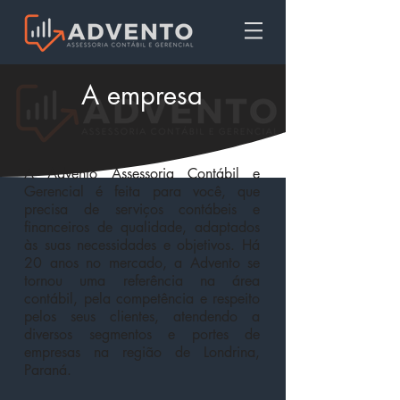
A empresa
A Advento Assessoria Contábil e
Gerencial é feita para você, que
precisa de serviços contábeis e
financeiros de qualidade, adaptados
às suas necessidades e objetivos. Há
20 anos no mercado, a Advento se
tornou uma referência na área
contábil, pela competência e respeito
pelos seus clientes, a
tendendo a
diversos segmentos e portes de
empresas na região de Londrina,
Paraná.