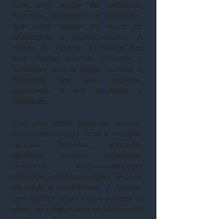
Com um
a equipe de contadores
formados, experientes e engajados,
que estão sempre em busca de
atualização e aperfeiçoamento. A
missão da Advento é oferecer aos
seus clientes soluções eficientes e
confiáveis para a gestão contábil e
financeira dos seus negócios,
garantindo a sua satisfação e
fidelidade.
Com uma ampla gama de serviços,
como: escrituração fiscal e contábil,
recursos humanos, admissão,
demissão, e-social, empregada
doméstica, microempreendedor
individual, certificado digital, imposto
de renda e condomínios. A Advento
quer facilitar a sua vida e eliminar as
dores de cabeça com as burocracias